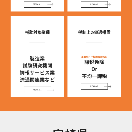
VIEW ALL
VIEW ALL
補助対象業種
税制上
優遇措置
の
製造業
事業税・不動産取得税の
課税免除
試験研究機関
Or
情報サービス業
不均一課税
流通関連業
など
VIEW ALL
VIEW ALL