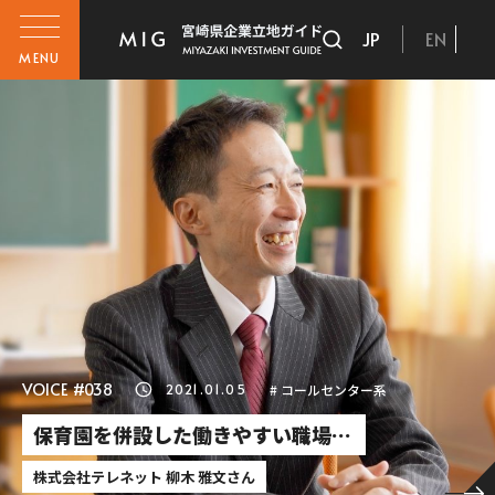
JP
EN
MENU
VOICE #037
2020.12.23
# 情報関連系
今までにない楽しみを生み出し、
人々に「新しい体験」を提供する…
UUUM株式会社
さん