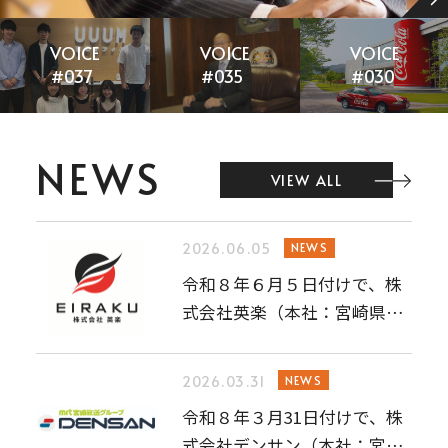
VOICE
VOICE
VOICE
#035
#030
#028
NEWS
VIEW ALL
2026.06.05
NEWS
令和８年６月５日付けで、株
式会社英楽（本社：宮崎県門
川町）を…
2026.03.31
NEWS
令和８年３月31日付けで、株
式会社デンサン（本社：宮崎