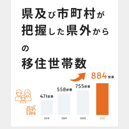
県及
市町村
び
が
把握
県外
した
から
の
移住世帯数