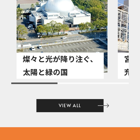
燦々と光が降り注ぐ、
宮崎
太陽と緑の国
充実
VIEW ALL