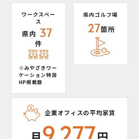
ワークスペー
県内ゴルフ場
ス
27
箇所
37
県内
件
※みやざきワー
ケーション特設
HP掲載数
企業オフィスの平均家賃
9,277
月
円