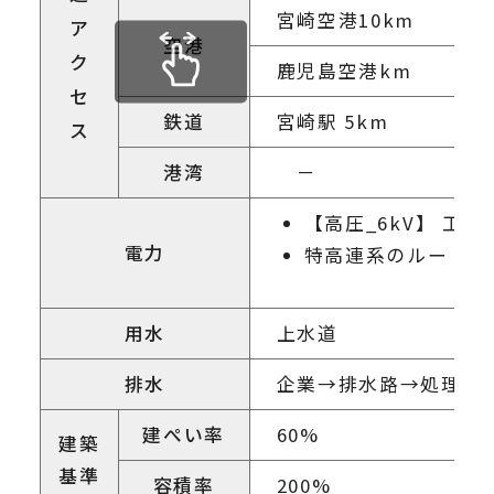
宮崎空港10km
ア
空港
ク
鹿児島空港km
セ
鉄道
宮崎駅 5km
ス
港湾
－
【高圧_6kV】 工
電力
特高連系のルート構
用水
上水道
排水
企業→排水路→処理場
建ぺい率
60%
建築
基準
容積率
200%