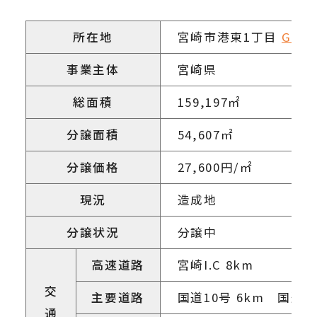
所在地
宮崎市港東1丁目
Goog
事業主体
宮崎県
総面積
159,197㎡
分譲面積
54,607㎡
分譲価格
27,600円/㎡
現況
造成地
分譲状況
分譲中
高速道路
宮崎I.C 8km
交
主要道路
国道10号 6km 国道22
通