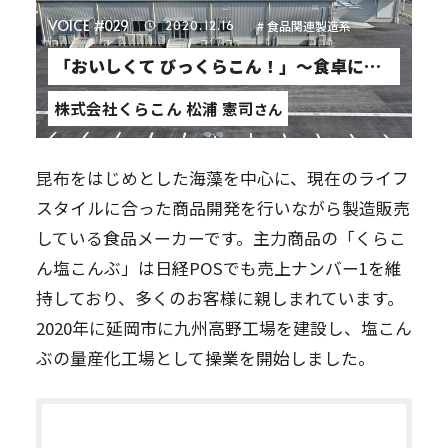
VOICE #029
2020.12.16
# 食品関連製造系
「おいしくて びっくらこん！」～食卓に笑
顔と感動を～
株式会社くらこん 松浦 憲司
さん
昆布をはじめとした海藻を中心に、現在のライフ
スタイルに合った商品開発を行いながら製造販売
している食品メーカーです。主力商品の「くらこ
ん塩こんぶ」は日経POSでも売上ナンバー
1
を維
持しており、多くのお客様に親しまれています。
2020
年に延岡市に九州高野工場を建設し、塩こん
ぶの量産化工場として操業を開始しました。