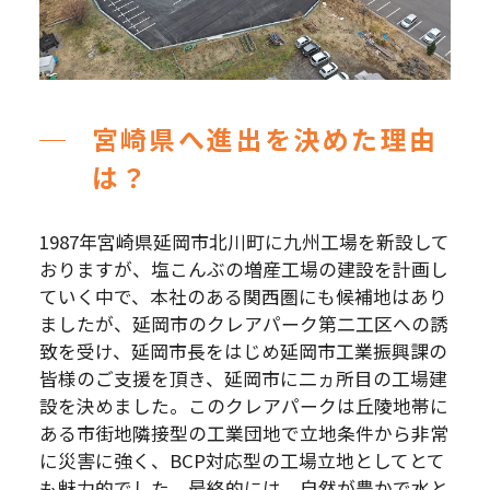
宮崎県へ進出を決めた理由
は？
1987
年宮崎県延岡市北川町に九州工場を新設して
おりますが、塩こんぶの増産工場の建設を計画し
ていく中で、本社のある関西圏にも候補地はあり
ましたが、延岡市のクレアパーク第二工区への誘
致を受け、延岡市長をはじめ延岡市工業振興課の
皆様のご支援を頂き、延岡市に二ヵ所目の工場建
設を決めました。このクレアパークは丘陵地帯に
ある市街地隣接型の工業団地で立地条件から非常
に災害に強く、BCP対応型の工場立地としてとて
も魅力的でした。最終的には、自然が豊かで水と